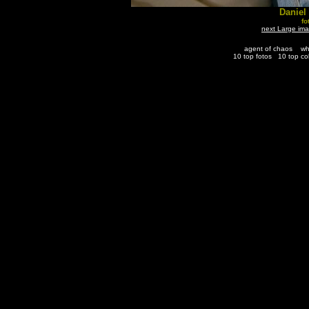
Daniel
fo
next Large im
agent of chaos
wh
10 top fotos
10 top co