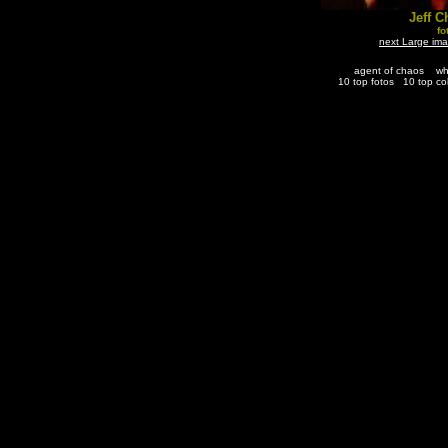
Jeff Ch
fo
next Large im
agent of chaos
wh
10 top fotos
10 top co