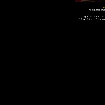
fo
next Large im
agent of chaos
wh
10 top fotos
10 top co