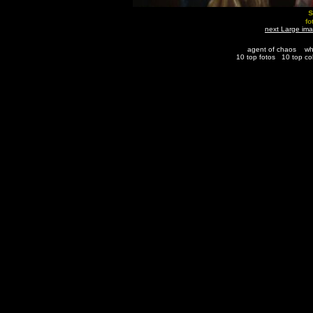
s
fo
next Large im
agent of chaos
wh
10 top fotos
10 top co