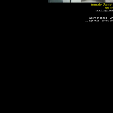
inmate Daniel
foto o
next Large im
agent of chaos
wh
10 top fotos
10 top co