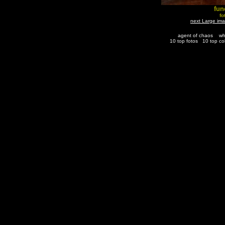
fun
fo
next Large im
agent of chaos
wh
10 top fotos
10 top co